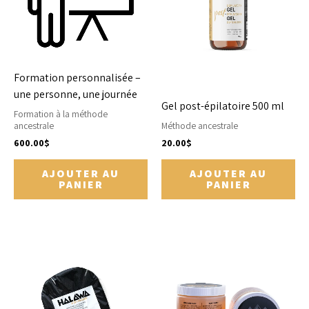
Formation personnalisée –
une personne, une journée
Gel post-épilatoire 500 ml
Formation à la méthode
ancestrale
Méthode ancestrale
600.00
$
20.00
$
AJOUTER AU
AJOUTER AU
PANIER
PANIER
Ce
pr
a
plu