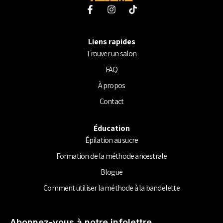
F
I
T
a
n
i
c
s
k
e
t
t
Liens rapides
b
a
o
o
g
k
Trouver un salon
o
r
FAQ
k
a
-
m
À propos
f
Contact
Éducation
Épilation au sucre
Formation de la méthode ancestrale
Blogue
Comment utiliser la méthode à la bandelette
Abonnez-vous à notre infolettre