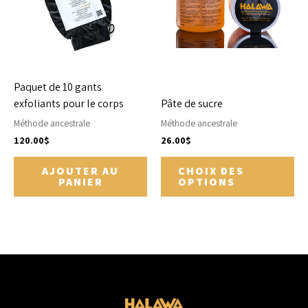
var
Le
op
pe
êtr
Paquet de 10 gants
cho
exfoliants pour le corps
Pâte de sucre
sur
Méthode ancestrale
Méthode ancestrale
la
120.00
$
26.00
$
pa
du
AJOUTER AU
CHOIX DES
pr
PANIER
OPTIONS