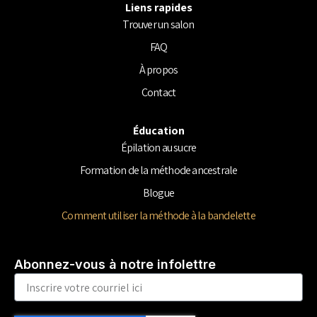
Liens rapides
b
a
o
o
g
k
Trouver un salon
o
r
FAQ
k
a
-
m
À propos
f
Contact
Éducation
Épilation au sucre
Formation de la méthode ancestrale
Blogue
Comment utiliser la méthode à la bandelette
Abonnez-vous à notre infolettre
Email