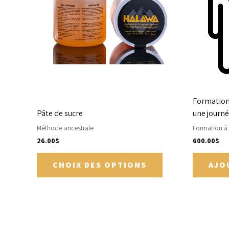
Les
options
peuvent
être
choisies
sur
la
page
Formation
du
Pâte de sucre
une journ
produit
Méthode ancestrale
Formation à
26.00
$
600.00
$
CHOIX DES OPTIONS
AJO