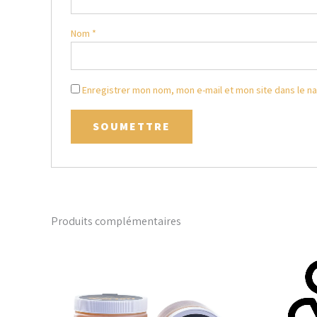
Nom
*
Enregistrer mon nom, mon e-mail et mon site dans le n
Produits complémentaires
Ce
produit
a
plusieurs
variations.