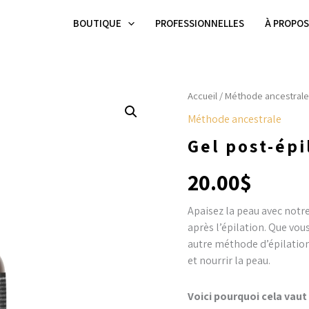
BOUTIQUE
PROFESSIONNELLES
À PROPO
quantité
Accueil
/
Méthode ancestrale
de
Méthode ancestrale
Gel
post-
Gel post-épi
épilatoire
500
20.00
$
ml
Apaisez la peau avec notr
après l’épilation. Que vous
autre méthode d’épilation,
et nourrir la peau.
Voici pourquoi cela vaut 