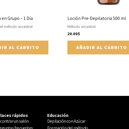
 en Grupo – 1 Día
Loción Pre-Depilatoria 500 ml
el método ancestral
Método ancestral
20.00
$
DIR AL CARRITO
AÑADIR AL CARRITO
laces rápidos
Educación
contrar un salón
Depilación con Azúcar
eguntas frecuentes
Formación del método