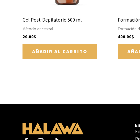
Gel Post-Depilatorio 500 ml
Formación
Método ancestral
Formación d
20.00
$
400.00
$
AÑADIR AL CARRITO
AÑA
En
En
Pr