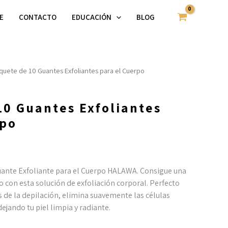
Exfoliantes
E
CONTACTO
EDUCACIÓN
BLOG
para
el
Cuerpo
cantidad
quete de 10 Guantes Exfoliantes para el Cuerpo
10 Guantes Exfoliantes
rpo
 Guante Exfoliante para el Cuerpo HALAWA. Consigue una
o con esta solución de exfoliación corporal. Perfecto
s de la depilación, elimina suavemente las células
ejando tu piel limpia y radiante.